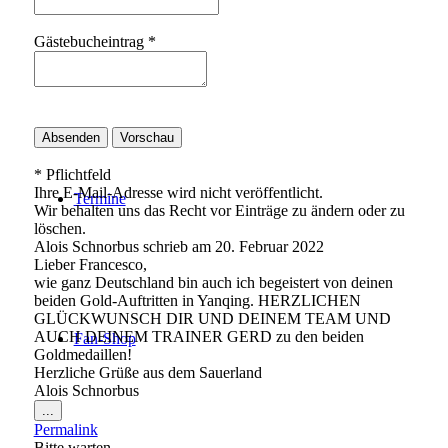
Gästebucheintrag
*
Erfolge
* Pflichtfeld
Ihre E-Mail-Adresse wird nicht veröffentlicht.
Termine
Wir behalten uns das Recht vor Einträge zu ändern oder zu
löschen.
Alois Schnorbus
schrieb am
20. Februar 2022
Lieber Francesco,
wie ganz Deutschland bin auch ich begeistert von deinen
beiden Gold-Auftritten in Yanqing. HERZLICHEN
GLÜCKWUNSCH DIR UND DEINEM TEAM UND
AUCH DEINEM TRAINER GERD zu den beiden
Fan-Shop
Goldmedaillen!
Herzliche Grüße aus dem Sauerland
Alois Schnorbus
Diese
...
Metabox
Permalink
ein-/ausblenden.
Bitte warten …