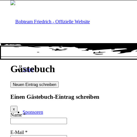
Gästebuch
Team
Einen Gästebuch-Eintrag schreiben
Dieses
x
Sponsoren
Formular
Name
*
ausblenden
E-Mail
*