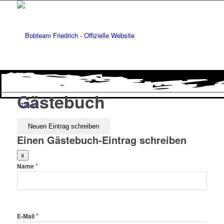
Gästebuch
Team
Einen Gästebuch-Eintrag schreiben
Dieses
x
Formular
*
Name
ausblenden
Sponsoren
*
E-Mail